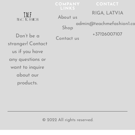
COMPANY
CONTACT
LINKS
RIGA, LATVIA
About us
admin@teachmefashion1.c
Shop
+37126007107
Don’t be a
Contact us
stranger! Contact
us if you have
any questions or
want to inquire
about our
products.
© 2022 All rights reserved.