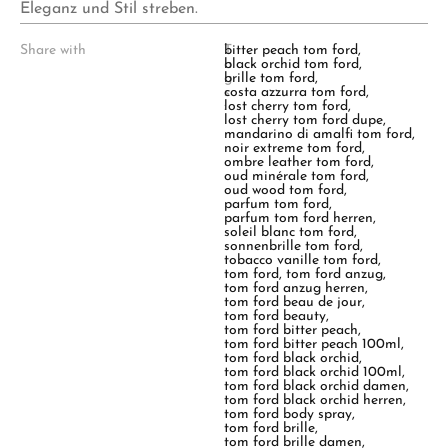
Eleganz und Stil streben.
Share with
T
bitter peach tom ford
,
a
black orchid tom ford
,
g
brille tom ford
,
s
costa azzurra tom ford
,
:
lost cherry tom ford
,
lost cherry tom ford dupe
,
mandarino di amalfi tom ford
,
noir extreme tom ford
,
ombre leather tom ford
,
oud minérale tom ford
,
oud wood tom ford
,
parfum tom ford
,
parfum tom ford herren
,
soleil blanc tom ford
,
sonnenbrille tom ford
,
tobacco vanille tom ford
,
tom ford
,
tom ford anzug
,
tom ford anzug herren
,
tom ford beau de jour
,
tom ford beauty
,
tom ford bitter peach
,
tom ford bitter peach 100ml
,
tom ford black orchid
,
tom ford black orchid 100ml
,
tom ford black orchid damen
,
tom ford black orchid herren
,
tom ford body spray
,
tom ford brille
,
tom ford brille damen
,