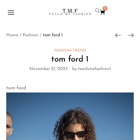
0
Home
Fashion
tom ford 1
/
/
FASHION
•
TREND
tom ford 1
November 21, 2023
by teachmefashion1
tom ford