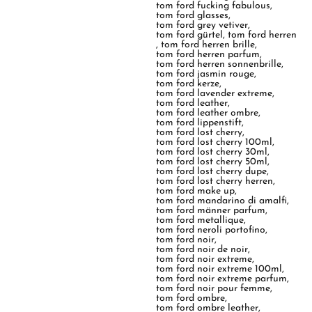
tom ford fucking fabulous
,
tom ford glasses
,
tom ford grey vetiver
,
tom ford gürtel
,
tom ford herren
,
tom ford herren brille
,
tom ford herren parfum
,
tom ford herren sonnenbrille
,
tom ford jasmin rouge
,
tom ford kerze
,
tom ford lavender extreme
,
tom ford leather
,
tom ford leather ombre
,
tom ford lippenstift
,
tom ford lost cherry
,
tom ford lost cherry 100ml
,
tom ford lost cherry 30ml
,
tom ford lost cherry 50ml
,
tom ford lost cherry dupe
,
tom ford lost cherry herren
,
tom ford make up
,
tom ford mandarino di amalfi
,
tom ford männer parfum
,
tom ford metallique
,
tom ford neroli portofino
,
tom ford noir
,
tom ford noir de noir
,
tom ford noir extreme
,
tom ford noir extreme 100ml
,
tom ford noir extreme parfum
,
tom ford noir pour femme
,
tom ford ombre
,
tom ford ombre leather
,