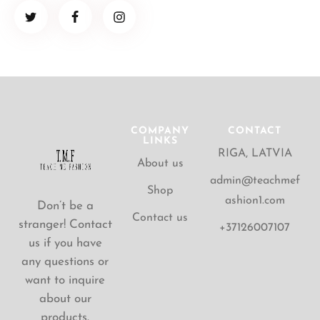
COMPANY
CONTACT
LINKS
RIGA, LATVIA
About us
admin@teachmef
Shop
ashion1.com
Don’t be a
Contact us
stranger! Contact
+37126007107
us if you have
any questions or
want to inquire
about our
products.