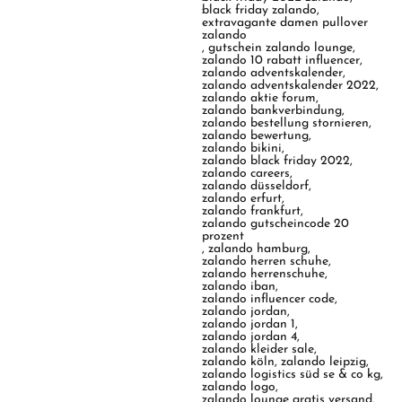
:
black friday zalando
,
extravagante damen pullover
zalando
,
gutschein zalando lounge
,
zalando 10 rabatt influencer
,
zalando adventskalender
,
zalando adventskalender 2022
,
zalando aktie forum
,
zalando bankverbindung
,
zalando bestellung stornieren
,
zalando bewertung
,
zalando bikini
,
zalando black friday 2022
,
zalando careers
,
zalando düsseldorf
,
zalando erfurt
,
zalando frankfurt
,
zalando gutscheincode 20
prozent
,
zalando hamburg
,
zalando herren schuhe
,
zalando herrenschuhe
,
zalando iban
,
zalando influencer code
,
zalando jordan
,
zalando jordan 1
,
zalando jordan 4
,
zalando kleider sale
,
zalando köln
,
zalando leipzig
,
zalando logistics süd se & co kg
,
zalando logo
,
zalando lounge gratis versand
,