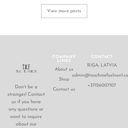
View more posts
COMPANY
CONTACT
LINKS
RIGA, LATVIA
About us
admin@teachmefashion1.c
Shop
+37126007107
Don’t be a
Contact us
stranger! Contact
us if you have
any questions or
want to inquire
about our