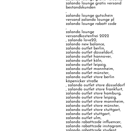
zalando lounge gratis versand
bestandskunden
,
zalando lounge gutschein
versand zalando lounge pl
zalando lounge rabatt code
,
zalando lounge
versandkostenfrei 2022
,
zalando love20
,
zalando new balance
,
zalando outlet berlin
,
zalando outlet düsseldorf
,
zalando outlet hannover
,
zalando outlet köln
,
zalando outlet leipzig
,
zalando outlet mannheim
,
zalando outlet münster
,
zalando outlet store berlin
köpenicker straße
,
zalando outlet store düsseldorf
,
zalando outlet store frankfurt
,
zalando outlet store hamburg
,
zalando outlet store leipzig
,
zalando outlet store mannheim
,
zalando outlet store münster
,
zalando outlet store stuttgart
,
zalando outlet stuttgart
,
zalando outlet ulm
,
zalando rabattcode influencer
,
zalando rabattcode instagram
,
zalando rabattcode student
,