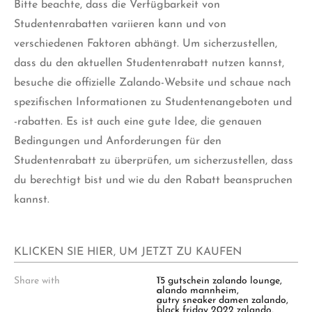
Bitte beachte, dass die Verfügbarkeit von
Studentenrabatten variieren kann und von
verschiedenen Faktoren abhängt. Um sicherzustellen,
dass du den aktuellen Studentenrabatt nutzen kannst,
besuche die offizielle Zalando-Website und schaue nach
spezifischen Informationen zu Studentenangeboten und
-rabatten. Es ist auch eine gute Idee, die genauen
Bedingungen und Anforderungen für den
Studentenrabatt zu überprüfen, um sicherzustellen, dass
du berechtigt bist und wie du den Rabatt beanspruchen
kannst.
KLICKEN SIE HIER, UM JETZT ZU KAUFEN
Share with
T
15 gutschein zalando lounge
,
a
alando mannheim
,
g
autry sneaker damen zalando
,
s
black friday 2022 zalando
,