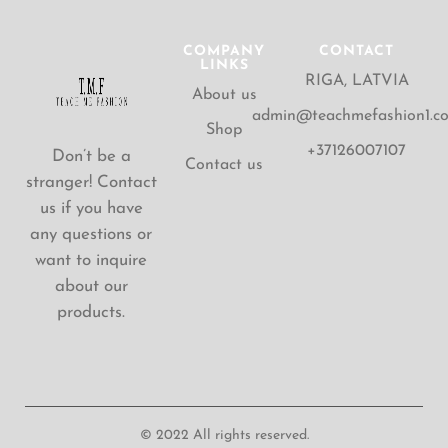
COMPANY
CONTACT
LINKS
RIGA, LATVIA
About us
admin@teachmefashion1.c
Shop
+37126007107
Don’t be a
Contact us
stranger! Contact
us if you have
any questions or
want to inquire
about our
products.
© 2022 All rights reserved.