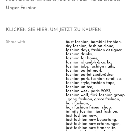
Unger Fashion
KLICKEN SIE HIER, UM JETZT ZU KAUFEN
Share with
T
aust fashion
,
bambini fashion
,
a
dry fashion
,
fashion cloud
,
g
fashion days
,
fashion designer
,
s
fashion drinks
,
:
fashion for home
,
fashion id gmbh & co. kg
,
fashion jobs
,
fashion nails
,
fashion outlet marl
,
fashion outlet zweibrücken
,
fashion park
,
fashion retail sa
,
fashion style
,
fashion tape
,
fashion united
,
fashion week paris 2023
,
fashion wolf
,
flick fashion group
,
gang fashion
,
grace fashion
,
hair fashion
,
hair fashion friseur shop
,
infinity fashion
,
just fashion
,
just fashion now
,
just fashion now bewertung
,
just fashion now erfahrungen
,
just fashion now firmensitz
,