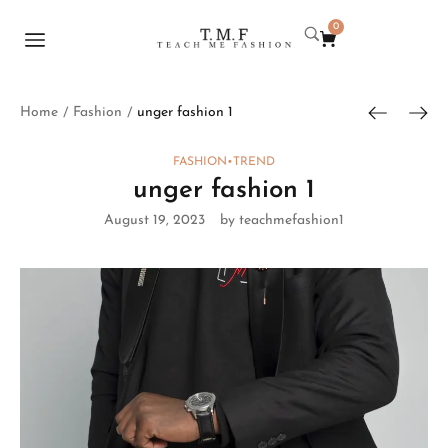
0
Home
Fashion
unger fashion 1
/
/
FASHION
•
TREND
unger fashion 1
August 19, 2023
by teachmefashion1