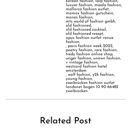
korean fashion
,
larp fashion
,
luxuar fashion
,
maala fashion
,
mallorca fashion outlet
,
momox fashion gutschein
,
mones fashion
,
mtc world of fashion gmbh
,
old fashioned
,
old fashioned cocktail
,
old fashioned rezept
,
opus fashion outlet venue
fashion
,
paris fashion week 2022
,
poetry fashion
,
rare fashion
,
tredy fashion online shop
,
unger fashion
,
unown fashion
,
v vintage fashion
,
westcord fashion hotel
amsterdam
,
wolf fashion
,
y2k fashion
,
young fashion
,
zweibrücken fashion outlet
londoner bogen 10 90 66482
zweibrücken
Related Post