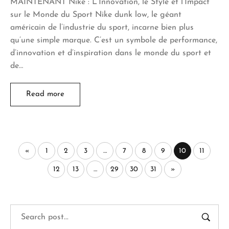
MAINTENANT Nike : L’Innovation, le Style et l’Impact
sur le Monde du Sport Nike dunk low, le géant
américain de l’industrie du sport, incarne bien plus
qu’une simple marque. C’est un symbole de performance,
d’innovation et d’inspiration dans le monde du sport et
de…
Read more
«
1
2
3
…
7
8
9
10
11
12
13
…
29
30
31
»