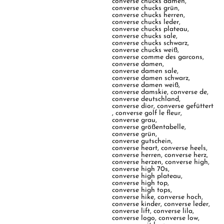
converse chucks damen
,
converse chucks grün
,
converse chucks herren
,
converse chucks leder
,
converse chucks plateau
,
converse chucks sale
,
converse chucks schwarz
,
converse chucks weiß
,
converse comme des garcons
,
converse damen
,
converse damen sale
,
converse damen schwarz
,
converse damen weiß
,
converse damskie
,
converse de
,
converse deutschland
,
converse dior
,
converse gefüttert
,
converse golf le fleur
,
converse grau
,
converse größentabelle
,
converse grün
,
converse gutschein
,
converse heart
,
converse heels
,
converse herren
,
converse herz
,
converse herzen
,
converse high
,
converse high 70s
,
converse high plateau
,
converse high top
,
converse high tops
,
converse hike
,
converse hoch
,
converse kinder
,
converse leder
,
converse lift
,
converse lila
,
converse logo
,
converse low
,