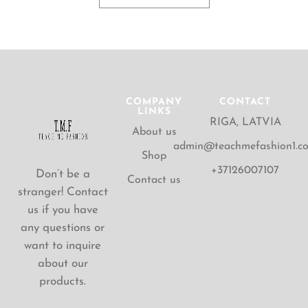
COMPANY
CONTACT
LINKS
RIGA, LATVIA
About us
admin@teachmefashion1.c
Shop
+37126007107
Don’t be a
Contact us
stranger! Contact
us if you have
any questions or
want to inquire
about our
products.