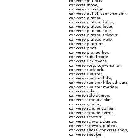
converse mit herz
,
converse move
,
converse one star
,
converse outlet
,
converse pink
,
converse plateau
,
converse plateau beige
,
converse plateau leder
,
converse plateau sale
,
converse plateau schwarz
,
converse plateau weiß
,
converse platform
,
converse pride
,
converse pro leather
,
converse rabattcode
,
converse rick owens
,
converse rosa
,
converse rot
,
converse rucksack
,
converse run star
,
converse run star hike
,
converse run star hike schwarz
,
converse run star motion
,
converse sale
,
converse sale damen
,
converse schnürsenkel
,
converse schuhe
,
converse schuhe damen
,
converse schuhe herren
,
converse schwarz
,
converse schwarz damen
,
converse schwarz plateau
,
converse shoes
,
converse shop
,
converse sneaker
,