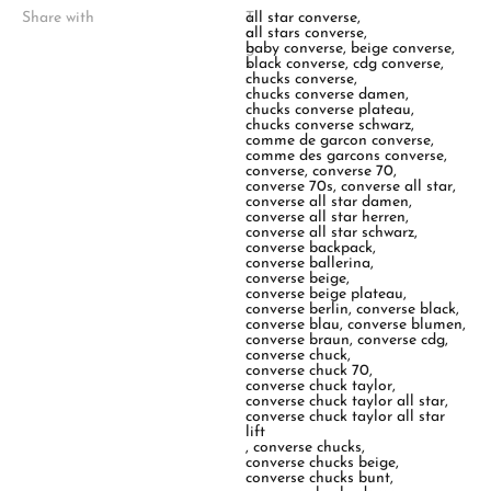
Share with
T
all star converse
,
a
all stars converse
,
g
baby converse
,
beige converse
,
s
black converse
,
cdg converse
,
:
chucks converse
,
chucks converse damen
,
chucks converse plateau
,
chucks converse schwarz
,
comme de garcon converse
,
comme des garcons converse
,
converse
,
converse 70
,
converse 70s
,
converse all star
,
converse all star damen
,
converse all star herren
,
converse all star schwarz
,
converse backpack
,
converse ballerina
,
converse beige
,
converse beige plateau
,
converse berlin
,
converse black
,
converse blau
,
converse blumen
,
converse braun
,
converse cdg
,
converse chuck
,
converse chuck 70
,
converse chuck taylor
,
converse chuck taylor all star
,
converse chuck taylor all star
lift
,
converse chucks
,
converse chucks beige
,
converse chucks bunt
,