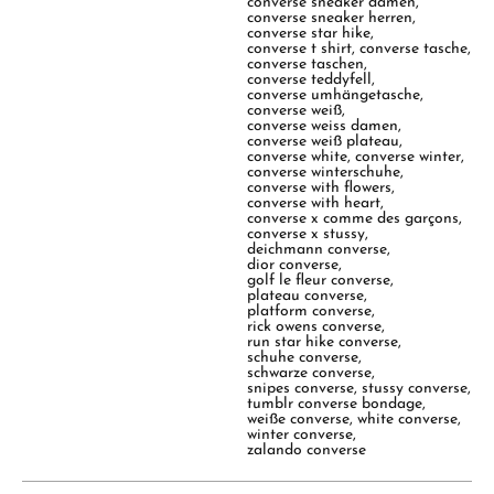
converse sneaker damen
,
converse sneaker herren
,
converse star hike
,
converse t shirt
,
converse tasche
,
converse taschen
,
converse teddyfell
,
converse umhängetasche
,
converse weiß
,
converse weiss damen
,
converse weiß plateau
,
converse white
,
converse winter
,
converse winterschuhe
,
converse with flowers
,
converse with heart
,
converse x comme des garçons
,
converse x stussy
,
deichmann converse
,
dior converse
,
golf le fleur converse
,
plateau converse
,
platform converse
,
rick owens converse
,
run star hike converse
,
schuhe converse
,
schwarze converse
,
snipes converse
,
stussy converse
,
tumblr converse bondage
,
weiße converse
,
white converse
,
winter converse
,
zalando converse