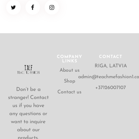
COMPANY
CONTACT
LINKS
RIGA, LATVIA
About us
admin@teachmefashion1.c
Shop
+37126007107
Don’t be a
Contact us
stranger! Contact
us if you have
any questions or
want to inquire
about our
products.