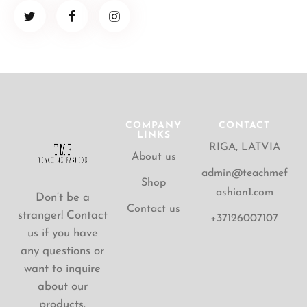
COMPANY
CONTACT
LINKS
RIGA, LATVIA
About us
admin@teachmef
Shop
ashion1.com
Don’t be a
Contact us
stranger! Contact
+37126007107
us if you have
any questions or
want to inquire
about our
products.