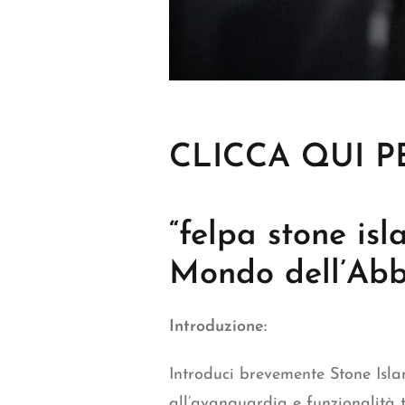
CLICCA QUI P
“felpa stone isl
Mondo dell’Abb
Introduzione:
Introduci brevemente
Stone Isl
all’avanguardia e funzionalità t