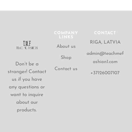
COMPANY
CONTACT
LINKS
RIGA, LATVIA
About us
admin@teachmef
Shop
ashion1.com
Don’t be a
Contact us
stranger! Contact
+37126007107
us if you have
any questions or
want to inquire
about our
products.