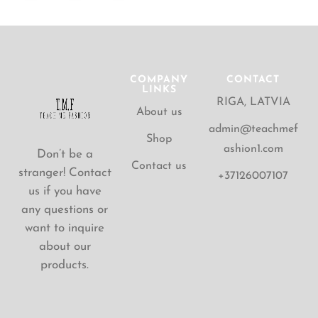
COMPANY
CONTACT
LINKS
RIGA, LATVIA
About us
admin@teachmef
Shop
ashion1.com
Don’t be a
Contact us
stranger! Contact
+37126007107
us if you have
any questions or
want to inquire
about our
products.