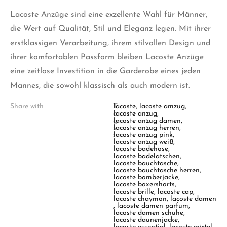
Lacoste Anzüge sind eine exzellente Wahl für Männer,
die Wert auf Qualität, Stil und Eleganz legen. Mit ihrer
erstklassigen Verarbeitung, ihrem stilvollen Design und
ihrer komfortablen Passform bleiben Lacoste Anzüge
eine zeitlose Investition in die Garderobe eines jeden
Mannes, die sowohl klassisch als auch modern ist.
Share with
T
lacoste
,
lacoste amzug
,
a
lacoste anzug
,
g
lacoste anzug damen
,
s
lacoste anzug herren
,
:
lacoste anzug pink
,
lacoste anzug weiß
,
lacoste badehose
,
lacoste badelatschen
,
lacoste bauchtasche
,
lacoste bauchtasche herren
,
lacoste bomberjacke
,
lacoste boxershorts
,
lacoste brille
,
lacoste cap
,
lacoste chaymon
,
lacoste damen
,
lacoste damen parfum
,
lacoste damen schuhe
,
lacoste daunenjacke
,