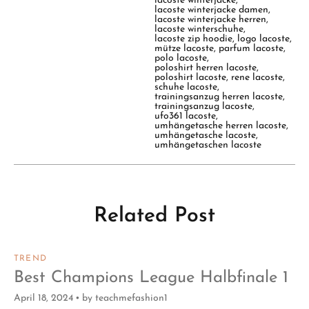
lacoste winterjacke
,
lacoste winterjacke damen
,
lacoste winterjacke herren
,
lacoste winterschuhe
,
lacoste zip hoodie
,
logo lacoste
,
mütze lacoste
,
parfum lacoste
,
polo lacoste
,
poloshirt herren lacoste
,
poloshirt lacoste
,
rene lacoste
,
schuhe lacoste
,
trainingsanzug herren lacoste
,
trainingsanzug lacoste
,
ufo361 lacoste
,
umhängetasche herren lacoste
,
umhängetasche lacoste
,
umhängetaschen lacoste
Related Post
TREND
Best Champions League Halbfinale 1
April 18, 2024
by
teachmefashion1