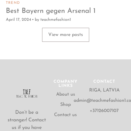
TREND
Best Bayern gegen Arsenal 1
April 17, 2024
by
teachmefashion1
View more posts
COMPANY
CONTACT
LINKS
RIGA, LATVIA
About us
admin@teachmefashion1.c
Shop
+37126007107
Don’t be a
Contact us
stranger! Contact
us if you have