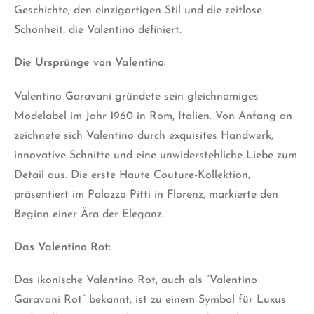
Geschichte, den einzigartigen Stil und die zeitlose
Schönheit, die Valentino definiert.
Die Ursprünge von Valentino:
Valentino Garavani gründete sein gleichnamiges
Modelabel im Jahr 1960 in Rom, Italien. Von Anfang an
zeichnete sich Valentino durch exquisites Handwerk,
innovative Schnitte und eine unwiderstehliche Liebe zum
Detail aus. Die erste Haute Couture-Kollektion,
präsentiert im Palazzo Pitti in Florenz, markierte den
Beginn einer Ära
der
Eleganz.
Das Valentino Rot:
Das ikonische Valentino Rot, auch als “Valentino
Garavani Rot” bekannt, ist zu einem Symbol für Luxus