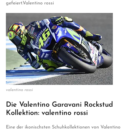
gefeiert.Valentino rossi
valentino rossi
Die Valentino Garavani
R
ockstud
Kollektion:
valentino rossi
Eine der ikonischsten Schuhkollektionen von Valentino