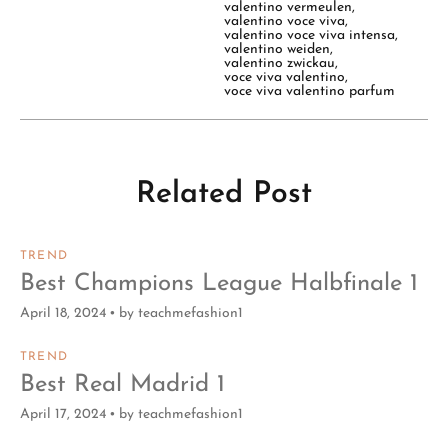
valentino vermeulen
,
valentino voce viva
,
valentino voce viva intensa
,
valentino weiden
,
valentino zwickau
,
voce viva valentino
,
voce viva valentino parfum
Related Post
TREND
Best Champions League Halbfinale 1
April 18, 2024
by
teachmefashion1
TREND
Best Real Madrid 1
April 17, 2024
by
teachmefashion1