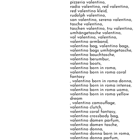
pizzeria valentino
,
radio valentino
,
red valentino
,
red valentino kleid
,
rudolph valentino
,
san valentino
,
serena valentino
,
tasche valentino
,
taschen valentino
,
tru valentino
,
umhängetasche valentino
,
val valentino
,
valentino
,
valentino armband
,
valentino bag
,
valentino bags
,
valentino bags umhängetasche
,
valentino bauchtasche
,
valentino berumbur
,
valentino boots
,
valentino born in roma
,
valentino born in roma coral
fantasy
,
valentino born in roma donna
,
valentino born in roma intense
,
valentino born in roma uomo
,
valentino born in roma yellow
dream
,
valentino camouflage
,
valentino clutch
,
valentino coral fantasy
,
valentino crossbody bag
,
valentino damen parfum
,
valentino damen tasche
,
valentino donna
,
valentino donna born in roma
,
valentino donna parfum
,