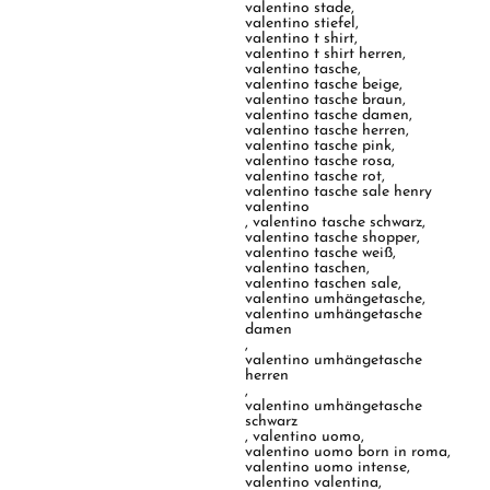
valentino stade
,
valentino stiefel
,
valentino t shirt
,
valentino t shirt herren
,
valentino tasche
,
valentino tasche beige
,
valentino tasche braun
,
valentino tasche damen
,
valentino tasche herren
,
valentino tasche pink
,
valentino tasche rosa
,
valentino tasche rot
,
valentino tasche sale henry
valentino
,
valentino tasche schwarz
,
valentino tasche shopper
,
valentino tasche weiß
,
valentino taschen
,
valentino taschen sale
,
valentino umhängetasche
,
valentino umhängetasche
damen
,
valentino umhängetasche
herren
,
valentino umhängetasche
schwarz
,
valentino uomo
,
valentino uomo born in roma
,
valentino uomo intense
,
valentino valentina
,