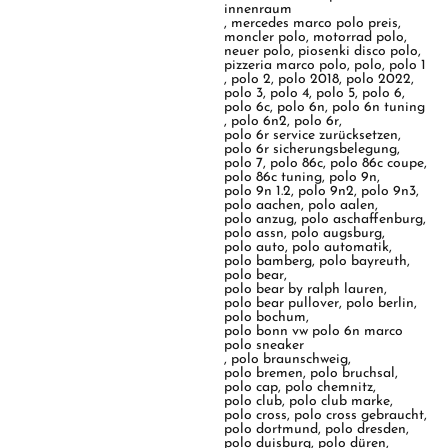
innenraum
,
mercedes marco polo preis
,
moncler polo
,
motorrad polo
,
neuer polo
,
piosenki disco polo
,
pizzeria marco polo
,
polo
,
polo 1
,
polo 2
,
polo 2018
,
polo 2022
,
polo 3
,
polo 4
,
polo 5
,
polo 6
,
polo 6c
,
polo 6n
,
polo 6n tuning
,
polo 6n2
,
polo 6r
,
polo 6r service zurücksetzen
,
polo 6r sicherungsbelegung
,
polo 7
,
polo 86c
,
polo 86c coupe
,
polo 86c tuning
,
polo 9n
,
polo 9n 1.2
,
polo 9n2
,
polo 9n3
,
polo aachen
,
polo aalen
,
polo anzug
,
polo aschaffenburg
,
polo assn
,
polo augsburg
,
polo auto
,
polo automatik
,
polo bamberg
,
polo bayreuth
,
polo bear
,
polo bear by ralph lauren
,
polo bear pullover
,
polo berlin
,
polo bochum
,
polo bonn vw polo 6n marco
polo sneaker
,
polo braunschweig
,
polo bremen
,
polo bruchsal
,
polo cap
,
polo chemnitz
,
polo club
,
polo club marke
,
polo cross
,
polo cross gebraucht
,
polo dortmund
,
polo dresden
,
polo duisburg
,
polo düren
,