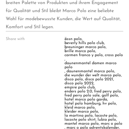
breiten Palette von Produkten und ihrem Engagement
für Qualität und Stil bleibt Marco Polo eine beliebte
Wahl für modebewusste Kunden, die Wert auf Qualität,
Komfort und Stil legen.
Share with
T
assn polo
,
a
beverly hills polo club
,
g
breuninger marco polo
,
s
brille marco polo
,
:
carmen franco y polo
,
cross polo
,
daunenmantel damen marco
polo
,
daunenmantel marco polo
,
die wunder der welt marco polo
,
disco polo
,
disco polo 2021
,
disco polo 2022
,
empire polo club
,
enders polo 2.0
,
fred perry polo
,
fred perry polo sale
,
golf polo
,
hotel marco polo garda
,
hotel polo hamburg
,
hv polo
,
kleid marco polo
,
kleider marco polo
,
la martina polo
,
lacoste polo
,
lacoste polo shirt
,
lubia polo
,
mantel marco polo
,
marc o polo
,
marc o polo adventskalender
,