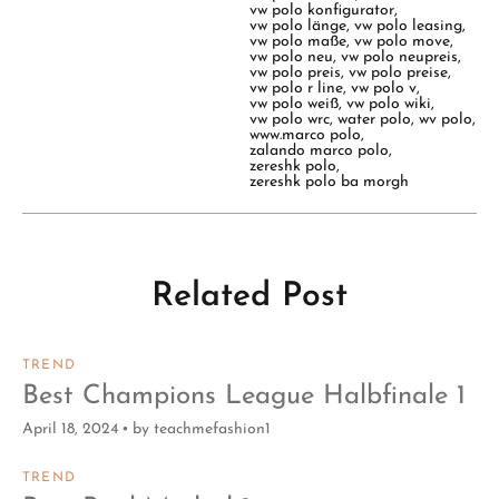
vw polo konfigurator
,
vw polo länge
,
vw polo leasing
,
vw polo maße
,
vw polo move
,
vw polo neu
,
vw polo neupreis
,
vw polo preis
,
vw polo preise
,
vw polo r line
,
vw polo v
,
vw polo weiß
,
vw polo wiki
,
vw polo wrc
,
water polo
,
wv polo
,
www.marco polo
,
zalando marco polo
,
zereshk polo
,
zereshk polo ba morgh
Related Post
TREND
Best Champions League Halbfinale 1
April 18, 2024
by
teachmefashion1
TREND