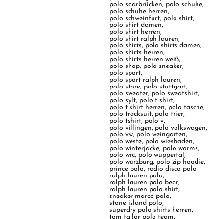
polo saarbrücken
,
polo schuhe
,
polo schuhe herren
,
polo schweinfurt
,
polo shirt
,
polo shirt damen
,
polo shirt herren
,
polo shirt ralph lauren
,
polo shirts
,
polo shirts damen
,
polo shirts herren
,
polo shirts herren weiß
,
polo shop
,
polo sneaker
,
polo sport
,
polo sport ralph lauren
,
polo store
,
polo stuttgart
,
polo sweater
,
polo sweatshirt
,
polo sylt
,
polo t shirt
,
polo t shirt herren
,
polo tasche
,
polo tracksuit
,
polo trier
,
polo tshirt
,
polo v
,
polo villingen
,
polo volkswagen
,
polo vw
,
polo weingarten
,
polo weste
,
polo wiesbaden
,
polo winterjacke
,
polo worms
,
polo wrc
,
polo wuppertal
,
polo würzburg
,
polo zip hoodie
,
prince polo
,
radio disco polo
,
ralph lauren polo
,
ralph lauren polo bear
,
ralph lauren polo shirt
,
sneaker marco polo
,
stone island polo
,
superdry polo shirts herren
,
tom tailor polo team
,