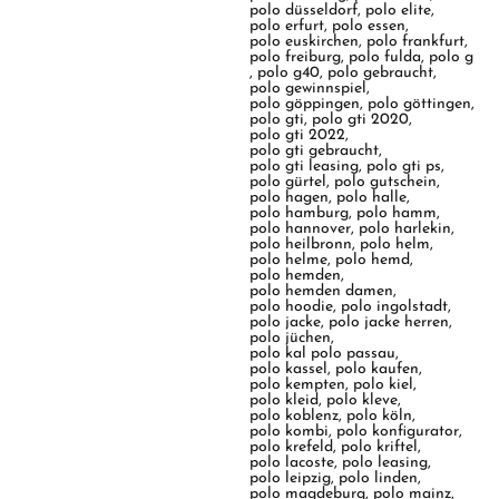
polo düsseldorf
,
polo elite
,
polo erfurt
,
polo essen
,
polo euskirchen
,
polo frankfurt
,
polo freiburg
,
polo fulda
,
polo g
,
polo g40
,
polo gebraucht
,
polo gewinnspiel
,
polo göppingen
,
polo göttingen
,
polo gti
,
polo gti 2020
,
polo gti 2022
,
polo gti gebraucht
,
polo gti leasing
,
polo gti ps
,
polo gürtel
,
polo gutschein
,
polo hagen
,
polo halle
,
polo hamburg
,
polo hamm
,
polo hannover
,
polo harlekin
,
polo heilbronn
,
polo helm
,
polo helme
,
polo hemd
,
polo hemden
,
polo hemden damen
,
polo hoodie
,
polo ingolstadt
,
polo jacke
,
polo jacke herren
,
polo jüchen
,
polo kal polo passau
,
polo kassel
,
polo kaufen
,
polo kempten
,
polo kiel
,
polo kleid
,
polo kleve
,
polo koblenz
,
polo köln
,
polo kombi
,
polo konfigurator
,
polo krefeld
,
polo kriftel
,
polo lacoste
,
polo leasing
,
polo leipzig
,
polo linden
,
polo magdeburg
,
polo mainz
,