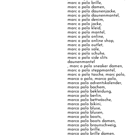
marc o polo brille
,
marc o polo damen
,
marc o polo daunenjacke
,
marc o polo daunenmantel
,
marc o polo denim
,
marc o polo jacke
,
marc o polo kleid
,
marc o polo mantel
,
marc o polo online
,
marc o polo online shop
,
marc o polo outlet
,
marc o polo sale
,
marc o polo schuhe
,
marc o polo side slits
daunenmantel
,
marc o polo sneaker damen
,
marc o polo steppmantel
,
marc o polo tasche
,
marc polo
,
marco o polo
,
marco polo
,
marco polo adventskalender
,
marco polo bachem
,
marco polo bekleidung
,
marco polo berlin
,
marco polo bettwäsche
,
marco polo bikini
,
marco polo bluse
,
marco polo blusen
,
marco polo boots
,
marco polo boots damen
,
marco polo braunschweig
,
marco polo brille
,
marco polo brille damen
,