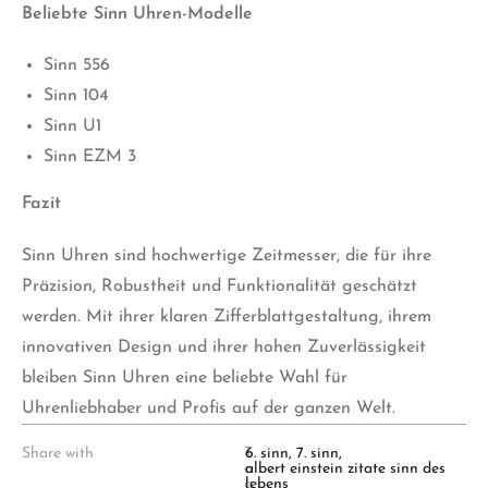
Beliebte Sinn Uhren-Modelle
Sinn 556
Sinn 104
Sinn U1
Sinn EZM 3
Fazit
Sinn Uhren sind hochwertige Zeitmesser, die für ihre
Präzision, Robustheit und Funktionalität geschätzt
werden. Mit ihrer klaren Zifferblattgestaltung, ihrem
innovativen Design und ihrer hohen Zuverlässigkeit
bleiben Sinn Uhren eine beliebte Wahl für
Uhrenliebhaber und Profis auf der ganzen Welt.
Share with
T
6. sinn
,
7. sinn
,
a
albert einstein zitate sinn des
g
lebens