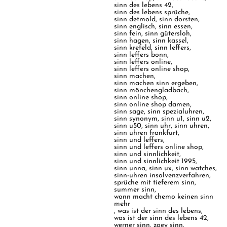
sinn des lebens 42
,
sinn des lebens sprüche
,
sinn detmold
,
sinn dorsten
,
sinn englisch
,
sinn essen
,
sinn fein
,
sinn gütersloh
,
sinn hagen
,
sinn kassel
,
sinn krefeld
,
sinn leffers
,
sinn leffers bonn
,
sinn leffers online
,
sinn leffers online shop
,
sinn machen
,
sinn machen sinn ergeben
,
sinn mönchengladbach
,
sinn online shop
,
sinn online shop damen
,
sinn sage
,
sinn spezialuhren
,
sinn synonym
,
sinn u1
,
sinn u2
,
sinn u50
,
sinn uhr
,
sinn uhren
,
sinn uhren frankfurt
,
sinn und leffers
,
sinn und leffers online shop
,
sinn und sinnlichkeit
,
sinn und sinnlichkeit 1995
,
sinn unna
,
sinn ux
,
sinn watches
,
sinn-uhren insolvenzverfahren
,
sprüche mit tieferem sinn
,
summer sinn
,
wann macht chemo keinen sinn
mehr
,
was ist der sinn des lebens
,
was ist der sinn des lebens 42
,
werner sinn
,
zoey sinn
,