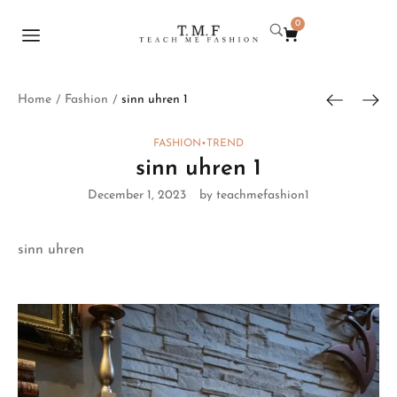
0
Home
Fashion
sinn uhren 1
/
/
FASHION
•
TREND
sinn uhren 1
December 1, 2023
by teachmefashion1
sinn uhren