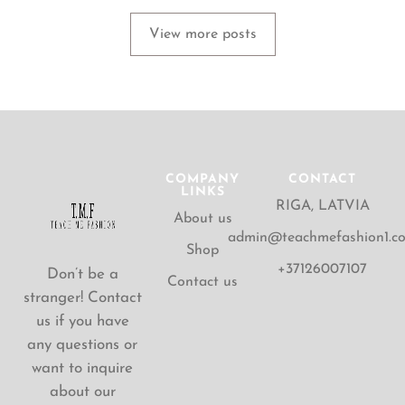
View more posts
COMPANY
CONTACT
LINKS
RIGA, LATVIA
About us
admin@teachmefashion1.c
Shop
+37126007107
Don’t be a
Contact us
stranger! Contact
us if you have
any questions or
want to inquire
about our