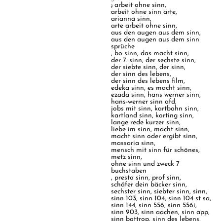
s
,
arbeit ohne sinn
,
:
arbeit ohne sinn arte
,
arianna sinn
,
arte arbeit ohne sinn
,
aus den augen aus dem sinn
,
aus den augen aus dem sinn
sprüche
,
bo sinn
,
das macht sinn
,
der 7. sinn
,
der sechste sinn
,
der siebte sinn
,
der sinn
,
der sinn des lebens
,
der sinn des lebens film
,
edeka sinn
,
es macht sinn
,
ezada sinn
,
hans werner sinn
,
hans-werner sinn afd
,
jobs mit sinn
,
kartbahn sinn
,
kartland sinn
,
korting sinn
,
lange rede kurzer sinn
,
liebe im sinn
,
macht sinn
,
macht sinn oder ergibt sinn
,
massaria sinn
,
mensch mit sinn für schönes
,
metz sinn
,
ohne sinn und zweck 7
buchstaben
,
presto sinn
,
prof sinn
,
schäfer dein bäcker sinn
,
sechster sinn
,
siebter sinn
,
sinn
,
sinn 103
,
sinn 104
,
sinn 104 st sa
,
sinn 144
,
sinn 556
,
sinn 556i
,
sinn 903
,
sinn aachen
,
sinn app
,
sinn bottrop
,
sinn des lebens
,