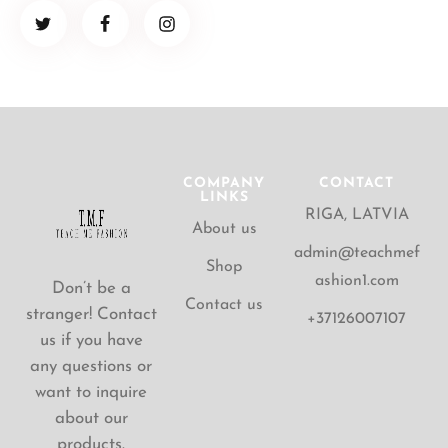
COMPANY
CONTACT
LINKS
RIGA, LATVIA
About us
admin@teachmef
Shop
ashion1.com
Don’t be a
Contact us
stranger! Contact
+37126007107
us if you have
any questions or
want to inquire
about our
products.