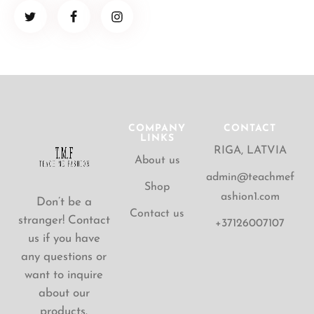
COMPANY
CONTACT
LINKS
RIGA, LATVIA
About us
admin@teachmef
Shop
ashion1.com
Don’t be a
Contact us
stranger! Contact
+37126007107
us if you have
any questions or
want to inquire
about our
products.