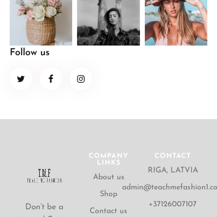
Follow us
COMPANY
CONTACT
LINKS
RIGA, LATVIA
About us
admin@teachmefashion1.c
Shop
+37126007107
Don’t be a
Contact us