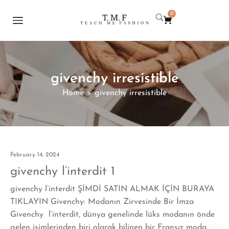
0
givenchy irresistible
Home
givenchy irresistible
>
February 14, 2024
givenchy l’interdit 1
givenchy l’interdit ŞİMDİ SATIN ALMAK İÇİN BURAYA
TIKLAYIN Givenchy: Modanın Zirvesinde Bir İmza
Givenchy l’interdit, dünya genelinde lüks modanın önde
gelen isimlerinden biri olarak bilinen bir Fransız moda