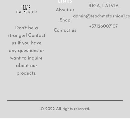
LINKS
RIGA, LATVIA
About us
admin@teachmefashion1.c
Shop
+37126007107
Don’t be a
Contact us
stranger! Contact
us if you have
any questions or
want to inquire
about our
products.
© 2022 All rights reserved.