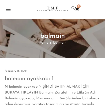
0
balmain
Home
balmain
>
February 16, 2024
balmain ayakkabı 1
N balmain ayakkabıN ŞİMDİ SATIN ALMAK İÇİN
BURAYA TIKLAYIN Balmain: Zarafetin ve Lüksün Adı
Balmain ayakkabı, lüks modanın öncülerinden biri olarak
adını duyurmuş, yaratıcı tasarımları ve özgün tarzıyla