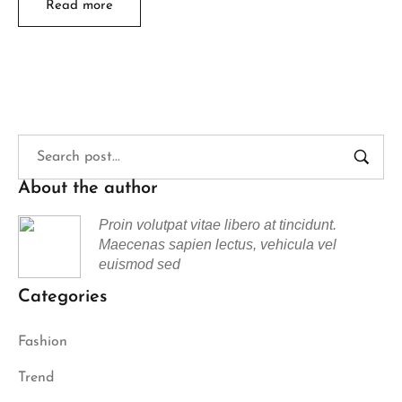
Read more
About the author
Proin volutpat vitae libero at tincidunt.
Maecenas sapien lectus, vehicula vel
euismod sed
Categories
Fashion
Trend