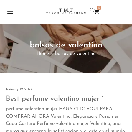
0
bolsos de valentino
Home
bolsos de valentino
>
January 19, 2024
Best perfume valentino mujer 1
perfume valentino mujer HAGA CLIC AQUÍ PARA
COMPRAR AHORA Valentino: Elegancia y Pasión en
Cada Costura Perfume valentino mujer Valentino, una
marca que encarna la sofisticación y el arte en el mundo