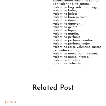
romeo santos valentino santos
,
san valentino
,
valentino
,
valentino bag
,
valentino bags
,
valentino bolso
,
valentino bolsos
,
valentino born in roma
,
valentino donna
,
valentino garavani
,
valentino gelato
,
valentino lópez
,
valentino martin
,
valentino perfume
,
valentino perfume hombre
,
valentino perfume mujer
,
valentino rossi
,
valentino santos
,
valentino uomo
,
valentino uomo born in roma
,
valentino uomo intense
,
valentino zapatos
,
zapatillas valentino
Related Post
TREND