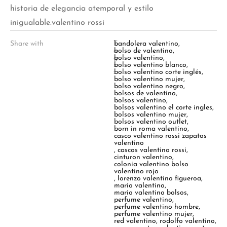
historia de elegancia atemporal y estilo
inigualable.valentino rossi
Share with
T
bandolera valentino
,
a
bolso de valentino
,
g
bolso valentino
,
s
bolso valentino blanco
,
:
bolso valentino corte inglés
,
bolso valentino mujer
,
bolso valentino negro
,
bolsos de valentino
,
bolsos valentino
,
bolsos valentino el corte ingles
,
bolsos valentino mujer
,
bolsos valentino outlet
,
born in roma valentino
,
casco valentino rossi zapatos
valentino
,
cascos valentino rossi
,
cinturon valentino
,
colonia valentino bolso
valentino rojo
,
lorenzo valentino figueroa
,
mario valentino
,
mario valentino bolsos
,
perfume valentino
,
perfume valentino hombre
,
perfume valentino mujer
,
red valentino
,
rodolfo valentino
,