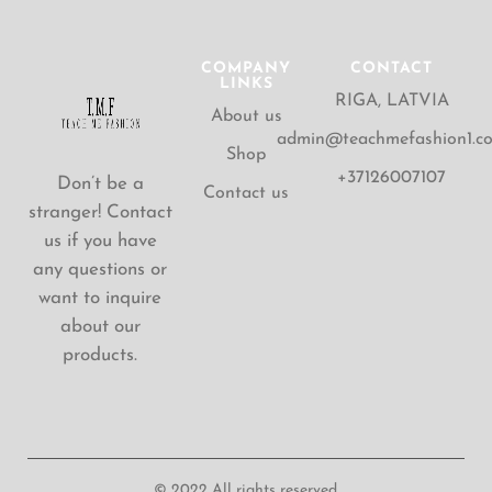
COMPANY
CONTACT
LINKS
RIGA, LATVIA
About us
admin@teachmefashion1.c
Shop
+37126007107
Don’t be a
Contact us
stranger! Contact
us if you have
any questions or
want to inquire
about our
products.
© 2022 All rights reserved.