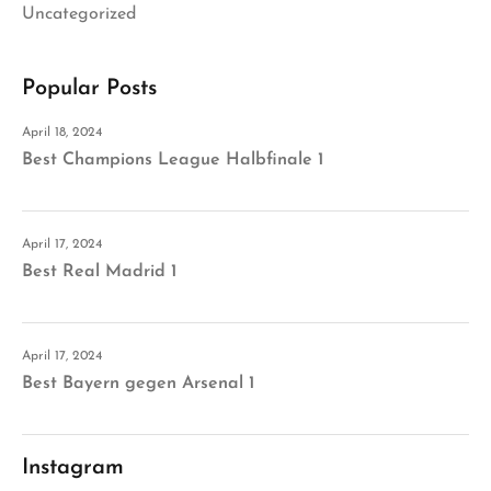
Uncategorized
Popular Posts
April 18, 2024
Best Champions League Halbfinale 1
April 17, 2024
Best Real Madrid 1
April 17, 2024
Best Bayern gegen Arsenal 1
Instagram