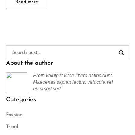
Read more
About the author
Proin volutpat vitae libero at tincidunt.
Maecenas sapien lectus, vehicula vel
euismod sed
Categories
Fashion
Trend