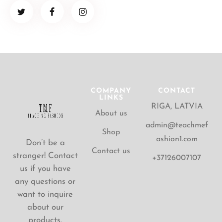
COMPANY
CONTACT
LINKS
RIGA, LATVIA
About us
admin@teachmef
Shop
ashion1.com
Don’t be a
Contact us
stranger! Contact
+37126007107
us if you have
any questions or
want to inquire
about our
products.