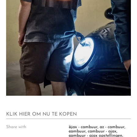
KLIK HIER OM NU TE KOPEN
Share with
T
ajax - cambuur
,
az - cambuur
,
a
cambuur
,
cambuur - ajax
,
g
cambuur - ajax opstellingen
,