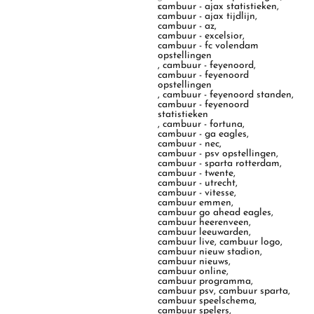
s
cambuur - ajax statistieken
,
:
cambuur - ajax tijdlijn
,
cambuur - az
,
cambuur - excelsior
,
cambuur - fc volendam
opstellingen
,
cambuur - feyenoord
,
cambuur - feyenoord
opstellingen
,
cambuur - feyenoord standen
,
cambuur - feyenoord
statistieken
,
cambuur - fortuna
,
cambuur - ga eagles
,
cambuur - nec
,
cambuur - psv opstellingen
,
cambuur - sparta rotterdam
,
cambuur - twente
,
cambuur - utrecht
,
cambuur - vitesse
,
cambuur emmen
,
cambuur go ahead eagles
,
cambuur heerenveen
,
cambuur leeuwarden
,
cambuur live
,
cambuur logo
,
cambuur nieuw stadion
,
cambuur nieuws
,
cambuur online
,
cambuur programma
,
cambuur psv
,
cambuur sparta
,
cambuur speelschema
,
cambuur spelers
,