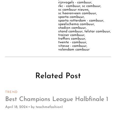
rijnvogels - cambuur
,
rkc - cambuur
,
sc cambuur
,
sc cambuur nieuws
,
sc heerenveen cambuur
,
sparta cambuur
,
sparta rotterdam - cambuur
,
speelschema cambuur
,
stadion cambuur
,
stand cambuur
,
telstar cambuur
,
trainer cambuur
,
treffers cambuur
,
twente - cambuur
,
vitesse - cambuur
,
volendam cambuur
Related Post
TREND
Best Champions League Halbfinale 1
April 18, 2024
by
teachmefashion1