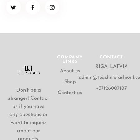
COMPANY
CONTACT
LINKS
RIGA, LATVIA
About us
admin@teachmefashion1.c
Shop
+37126007107
Don’t be a
Contact us
stranger! Contact
us if you have
any questions or
want to inquire
about our
products.