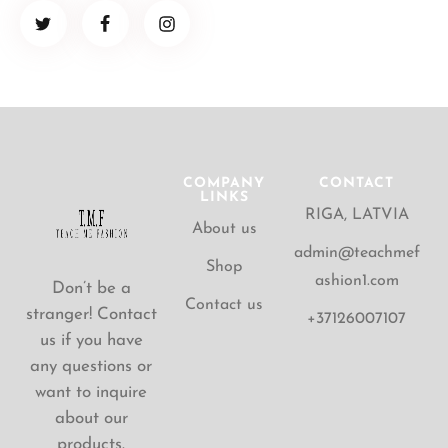
COMPANY
CONTACT
LINKS
RIGA, LATVIA
About us
admin@teachmef
Shop
ashion1.com
Don’t be a
Contact us
stranger! Contact
+37126007107
us if you have
any questions or
want to inquire
about our
products.