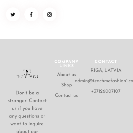
COMPANY
CONTACT
LINKS
RIGA, LATVIA
About us
admin@teachmefashion1.c
Shop
+37126007107
Don’t be a
Contact us
stranger! Contact
us if you have
any questions or
want to inquire
about our