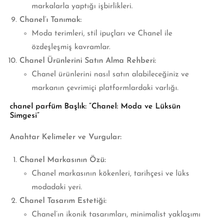
markalarla yaptığı işbirlikleri.
Chanel’ı Tanımak:
Moda terimleri, stil ipuçları ve Chanel ile
özdeşleşmiş kavramlar.
Chanel Ürünlerini Satın Alma Rehberi:
Chanel ürünlerini nasıl satın alabileceğiniz ve
markanın çevrimiçi platformlardaki varlığı.
chanel parfüm Başlık:
“Chanel: Moda ve Lüksün
Simgesi”
Anahtar Kelimeler ve Vurgular:
Chanel Markasının Özü:
Chanel markasının kökenleri, tarihçesi ve lüks
modadaki yeri.
Chanel Tasarım Estetiği:
Chanel’ın ikonik tasarımları, minimalist yaklaşımı