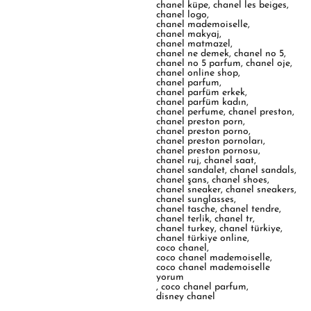
chanel küpe
,
chanel les beiges
,
chanel logo
,
chanel mademoiselle
,
chanel makyaj
,
chanel matmazel
,
chanel ne demek
,
chanel no 5
,
chanel no 5 parfum
,
chanel oje
,
chanel online shop
,
chanel parfum
,
chanel parfüm erkek
,
chanel parfüm kadın
,
chanel perfume
,
chanel preston
,
chanel preston porn
,
chanel preston porno
,
chanel preston pornoları
,
chanel preston pornosu
,
chanel ruj
,
chanel saat
,
chanel sandalet
,
chanel sandals
,
chanel şans
,
chanel shoes
,
chanel sneaker
,
chanel sneakers
,
chanel sunglasses
,
chanel tasche
,
chanel tendre
,
chanel terlik
,
chanel tr
,
chanel turkey
,
chanel türkiye
,
chanel türkiye online
,
coco chanel
,
coco chanel mademoiselle
,
coco chanel mademoiselle
yorum
,
coco chanel parfum
,
disney chanel