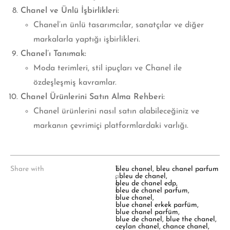
Chanel ve Ünlü İşbirlikleri:
Chanel’ın ünlü tasarımcılar, sanatçılar ve diğer
markalarla yaptığı işbirlikleri.
Chanel’ı Tanımak:
Moda terimleri, stil ipuçları ve Chanel ile
özdeşleşmiş kavramlar.
Chanel Ürünlerini Satın Alma Rehberi:
Chanel ürünlerini nasıl satın alabileceğiniz ve
markanın çevrimiçi platformlardaki varlığı.
Share with
T
bleu chanel
,
bleu chanel parfum
a
,
bleu de chanel
,
g
bleu de chanel edp
,
s
bleu de chanel parfum
,
:
blue chanel
,
blue chanel erkek parfüm
,
blue chanel parfüm
,
blue de chanel
,
blue the chanel
,
ceylan chanel
,
chance chanel
,