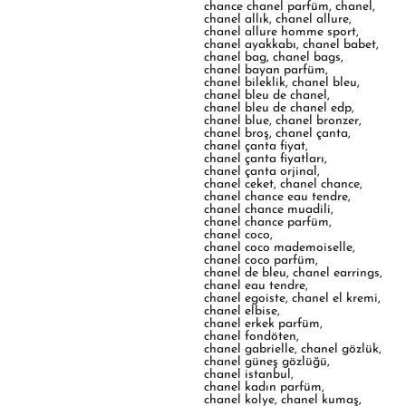
chance chanel parfüm
,
chanel
,
chanel allık
,
chanel allure
,
chanel allure homme sport
,
chanel ayakkabı
,
chanel babet
,
chanel bag
,
chanel bags
,
chanel bayan parfüm
,
chanel bileklik
,
chanel bleu
,
chanel bleu de chanel
,
chanel bleu de chanel edp
,
chanel blue
,
chanel bronzer
,
chanel broş
,
chanel çanta
,
chanel çanta fiyat
,
chanel çanta fiyatları
,
chanel çanta orjinal
,
chanel ceket
,
chanel chance
,
chanel chance eau tendre
,
chanel chance muadili
,
chanel chance parfüm
,
chanel coco
,
chanel coco mademoiselle
,
chanel coco parfüm
,
chanel de bleu
,
chanel earrings
,
chanel eau tendre
,
chanel egoiste
,
chanel el kremi
,
chanel elbise
,
chanel erkek parfüm
,
chanel fondöten
,
chanel gabrielle
,
chanel gözlük
,
chanel güneş gözlüğü
,
chanel istanbul
,
chanel kadın parfüm
,
chanel kolye
,
chanel kumaş
,