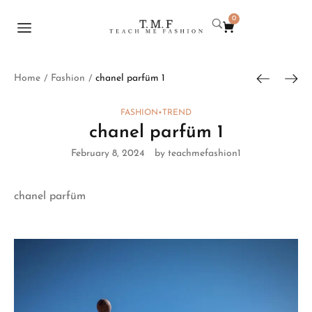
0
Home
Fashion
chanel parfüm 1
/
/
FASHION
•
TREND
chanel parfüm 1
February 8, 2024
by teachmefashion1
chanel parfüm