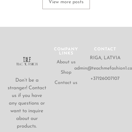
View more posts
COMPANY
CONTACT
LINKS
RIGA, LATVIA
About us
admin@teachmefashion1.c
Shop
+37126007107
Don’t be a
Contact us
stranger! Contact
us if you have
any questions or
want to inquire
about our
products.