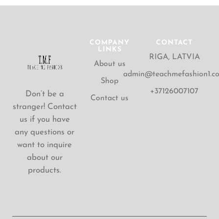
COMPANY
CONTACT
LINKS
RIGA, LATVIA
About us
admin@teachmefashion1.c
Shop
+37126007107
Don’t be a
Contact us
stranger! Contact
us if you have
any questions or
want to inquire
about our
products.