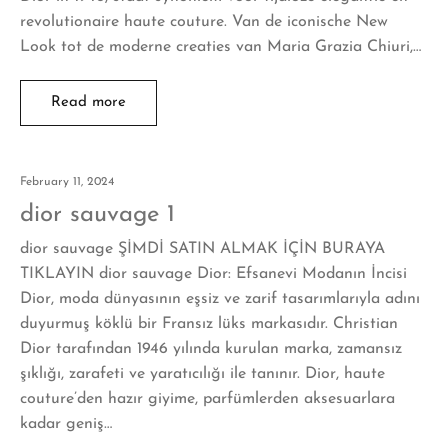
revolutionaire haute couture. Van de iconische New
Look tot de moderne creaties van Maria Grazia Chiuri,…
Read more
February 11, 2024
dior sauvage 1
dior sauvage ŞİMDİ SATIN ALMAK İÇİN BURAYA
TIKLAYIN dior sauvage Dior: Efsanevi Modanın İncisi
Dior, moda dünyasının eşsiz ve zarif tasarımlarıyla adını
duyurmuş köklü bir Fransız lüks markasıdır. Christian
Dior tarafından 1946 yılında kurulan marka, zamansız
şıklığı, zarafeti ve yaratıcılığı ile tanınır. Dior, haute
couture’den hazır giyime, parfümlerden aksesuarlara
kadar geniş…