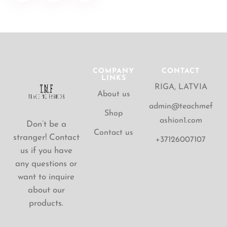
COMPANY
CONTACT
LINKS
RIGA, LATVIA
About us
admin@teachmef
Shop
ashion1.com
Don’t be a
Contact us
stranger! Contact
+37126007107
us if you have
any questions or
want to inquire
about our
products.