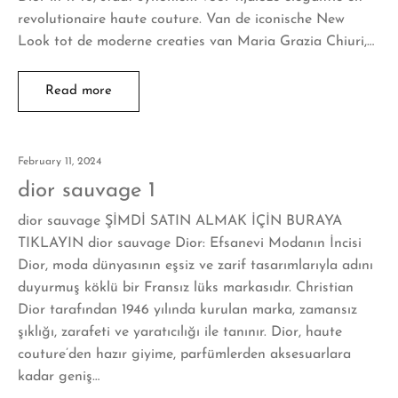
revolutionaire haute couture. Van de iconische New
Look tot de moderne creaties van Maria Grazia Chiuri,…
Read more
February 11, 2024
dior sauvage 1
dior sauvage ŞİMDİ SATIN ALMAK İÇİN BURAYA
TIKLAYIN dior sauvage Dior: Efsanevi Modanın İncisi
Dior, moda dünyasının eşsiz ve zarif tasarımlarıyla adını
duyurmuş köklü bir Fransız lüks markasıdır. Christian
Dior tarafından 1946 yılında kurulan marka, zamansız
şıklığı, zarafeti ve yaratıcılığı ile tanınır. Dior, haute
couture’den hazır giyime, parfümlerden aksesuarlara
kadar geniş…