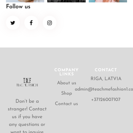
Follow us
COMPANY
CONTACT
LINKS
RIGA, LATVIA
About us
admin@teachmefashion1.c
Shop
+37126007107
Don’t be a
Contact us
stranger! Contact
us if you have
any questions or
want to inquire