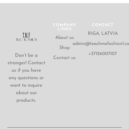
COMPANY
CONTACT
LINKS
RIGA, LATVIA
About us
admin@teachmefashion1.c
Shop
+37126007107
Don’t be a
Contact us
stranger! Contact
us if you have
any questions or
want to inquire
about our
products.