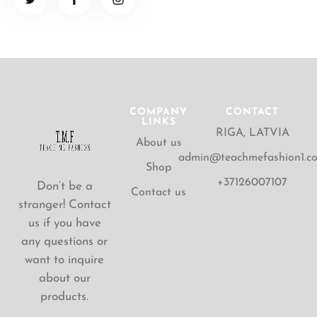
COMPANY
CONTACT
LINKS
RIGA, LATVIA
About us
admin@teachmefashion1.c
Shop
+37126007107
Don’t be a
Contact us
stranger! Contact
us if you have
any questions or
want to inquire
about our
products.