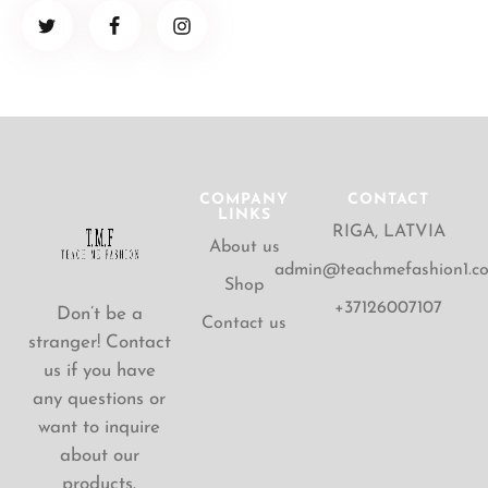
COMPANY
CONTACT
LINKS
RIGA, LATVIA
About us
admin@teachmefashion1.c
Shop
+37126007107
Don’t be a
Contact us
stranger! Contact
us if you have
any questions or
want to inquire
about our
products.