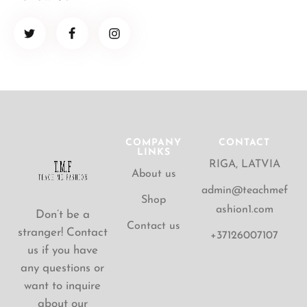
COMPANY
CONTACT
LINKS
RIGA, LATVIA
About us
admin@teachmef
Shop
ashion1.com
Don’t be a
Contact us
stranger! Contact
+37126007107
us if you have
any questions or
want to inquire
about our