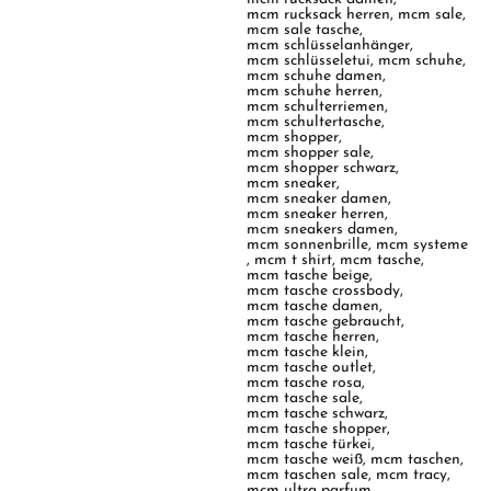
mcm rucksack herren
,
mcm sale
,
mcm sale tasche
,
mcm schlüsselanhänger
,
mcm schlüsseletui
,
mcm schuhe
,
mcm schuhe damen
,
mcm schuhe herren
,
mcm schulterriemen
,
mcm schultertasche
,
mcm shopper
,
mcm shopper sale
,
mcm shopper schwarz
,
mcm sneaker
,
mcm sneaker damen
,
mcm sneaker herren
,
mcm sneakers damen
,
mcm sonnenbrille
,
mcm systeme
,
mcm t shirt
,
mcm tasche
,
mcm tasche beige
,
mcm tasche crossbody
,
mcm tasche damen
,
mcm tasche gebraucht
,
mcm tasche herren
,
mcm tasche klein
,
mcm tasche outlet
,
mcm tasche rosa
,
mcm tasche sale
,
mcm tasche schwarz
,
mcm tasche shopper
,
mcm tasche türkei
,
mcm tasche weiß
,
mcm taschen
,
mcm taschen sale
,
mcm tracy
,
mcm ultra parfum
,