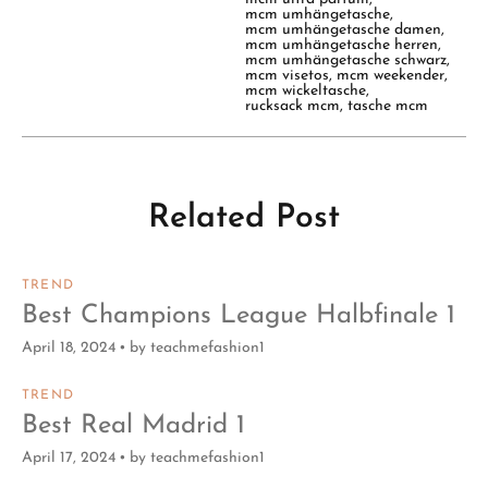
mcm umhängetasche
,
mcm umhängetasche damen
,
mcm umhängetasche herren
,
mcm umhängetasche schwarz
,
mcm visetos
,
mcm weekender
,
mcm wickeltasche
,
rucksack mcm
,
tasche mcm
Related Post
TREND
Best Champions League Halbfinale 1
April 18, 2024
by
teachmefashion1
TREND
Best Real Madrid 1
April 17, 2024
by
teachmefashion1