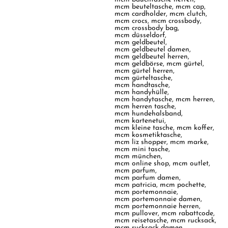
mcm beuteltasche
,
mcm cap
,
mcm cardholder
,
mcm clutch
,
mcm crocs
,
mcm crossbody
,
mcm crossbody bag
,
mcm düsseldorf
,
mcm geldbeutel
,
mcm geldbeutel damen
,
mcm geldbeutel herren
,
mcm geldbörse
,
mcm gürtel
,
mcm gürtel herren
,
mcm gürteltasche
,
mcm handtasche
,
mcm handyhülle
,
mcm handytasche
,
mcm herren
,
mcm herren tasche
,
mcm hundehalsband
,
mcm kartenetui
,
mcm kleine tasche
,
mcm koffer
,
mcm kosmetiktasche
,
mcm liz shopper
,
mcm marke
,
mcm mini tasche
,
mcm münchen
,
mcm online shop
,
mcm outlet
,
mcm parfum
,
mcm parfum damen
,
mcm patricia
,
mcm pochette
,
mcm portemonnaie
,
mcm portemonnaie damen
,
mcm portemonnaie herren
,
mcm pullover
,
mcm rabattcode
,
mcm reisetasche
,
mcm rucksack
,
mcm rucksack damen
,