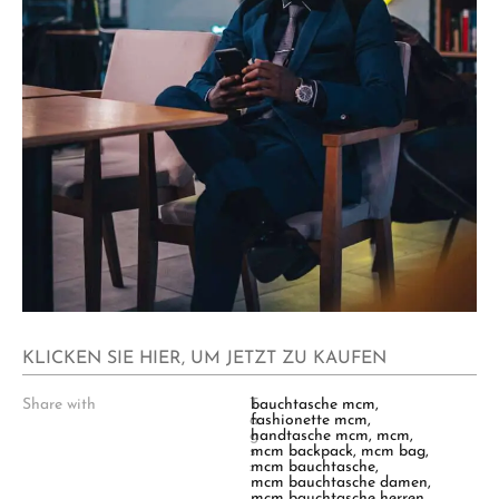
KLICKEN SIE HIER, UM JETZT ZU KAUFEN
Share with
T
bauchtasche mcm
,
a
fashionette mcm
,
g
handtasche mcm
,
mcm
,
s
mcm backpack
,
mcm bag
,
:
mcm bauchtasche
,
mcm bauchtasche damen
,
mcm bauchtasche herren
,