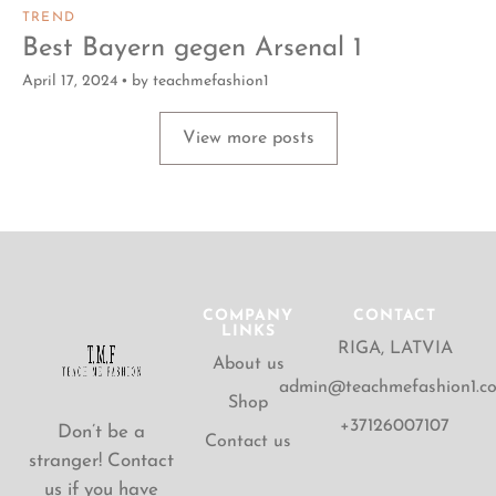
TREND
Best Bayern gegen Arsenal 1
April 17, 2024
by
teachmefashion1
View more posts
COMPANY
CONTACT
LINKS
RIGA, LATVIA
About us
admin@teachmefashion1.c
Shop
+37126007107
Don’t be a
Contact us
stranger! Contact
us if you have