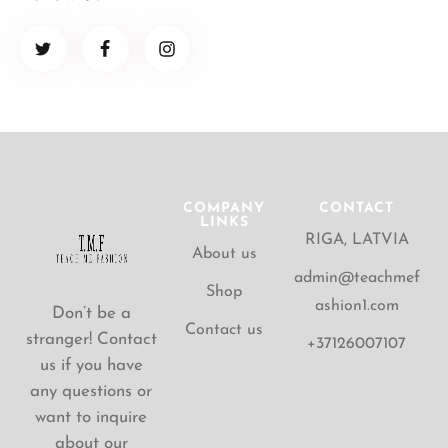
COMPANY
CONTACT
LINKS
RIGA, LATVIA
About us
admin@teachmef
Shop
ashion1.com
Don’t be a
Contact us
stranger! Contact
+37126007107
us if you have
any questions or
want to inquire
about our