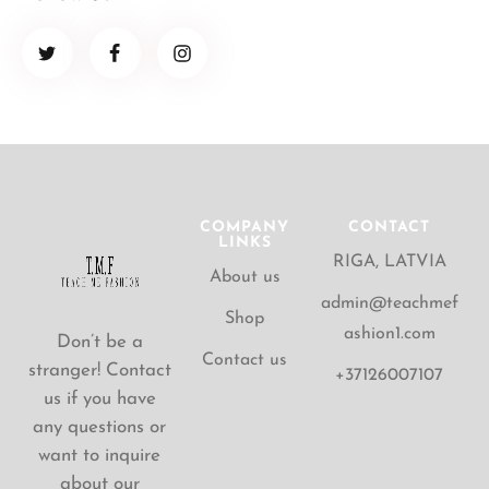
COMPANY
CONTACT
LINKS
RIGA, LATVIA
About us
admin@teachmef
Shop
ashion1.com
Don’t be a
Contact us
stranger! Contact
+37126007107
us if you have
any questions or
want to inquire
about our