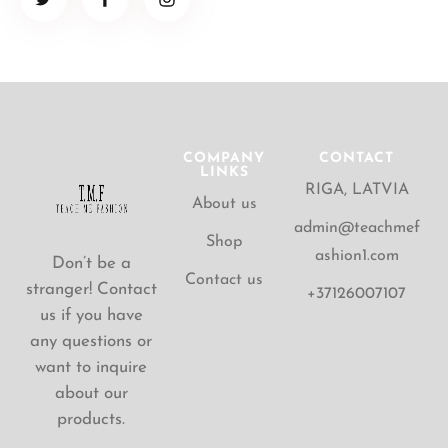
COMPANY
CONTACT
LINKS
RIGA, LATVIA
About us
admin@teachmef
Shop
ashion1.com
Don’t be a
Contact us
stranger! Contact
+37126007107
us if you have
any questions or
want to inquire
about our
products.