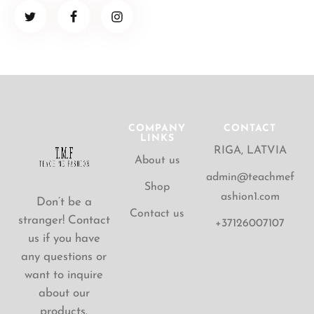
COMPANY
CONTACT
LINKS
RIGA, LATVIA
About us
admin@teachmef
Shop
ashion1.com
Don’t be a
Contact us
stranger! Contact
+37126007107
us if you have
any questions or
want to inquire
about our
products.