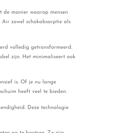
eeft de manier waarop mensen
 Air zowel schokabsorptie als
erd volledig getransformeerd.
bel zijn. Het minimaliseert ook
sief is. Of je nu lange
chuim heeft veel te bieden.
hendigheid. Deze technologie
ten na te bootsen. Ze zijn