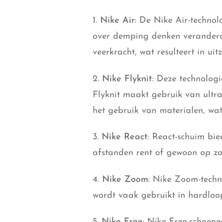
1.
Nike Air
: De Nike Air-technol
over demping denken veranderd. 
veerkracht, wat resulteert in uit
2.
Nike Flyknit
: Deze technolog
Flyknit maakt gebruik van ultr
het gebruik van materialen, wat 
3.
Nike React
: React-schuim bi
afstanden rent of gewoon op zoe
4.
Nike Zoom
: Nike Zoom-techn
wordt vaak gebruikt in hardloo
5.
Nike Free
: Nike Free-schoene