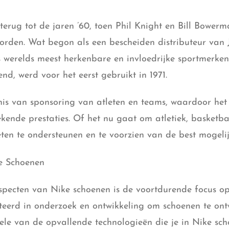
erug tot de jaren ’60, toen Phil Knight en Bill Bower
 worden. Wat begon als een bescheiden distributeur va
‘s werelds meest herkenbare en invloedrijke sportmerken
nd, werd voor het eerst gebruikt in 1971.
nis van sponsoring van atleten en teams, waardoor he
ende prestaties. Of het nu gaat om atletiek, basketbal,
en te ondersteunen en te voorzien van de best mogelijke
ke Schoenen
pecten van Nike schoenen is de voortdurende focus op 
teerd in onderzoek en ontwikkeling om schoenen te ont
nkele van de opvallende technologieën die je in Nike sc