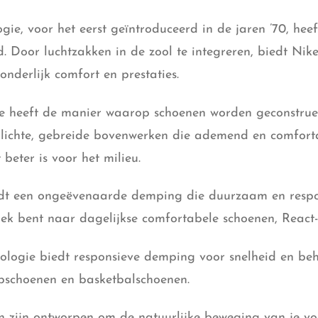
ogie, voor het eerst geïntroduceerd in de jaren ’70, h
Door luchtzakken in de zool te integreren, biedt Nike
zonderlijk comfort en prestaties.
ie heeft de manier waarop schoenen worden geconstrue
alichte, gebreide bovenwerken die ademend en comforta
beter is voor het milieu.
edt een ongeëvenaarde demping die duurzaam en respon
k bent naar dagelijkse comfortabele schoenen, React-s
ologie biedt responsieve demping voor snelheid en be
pschoenen en basketbalschoenen.
n zijn ontworpen om de natuurlijke beweging van je voe