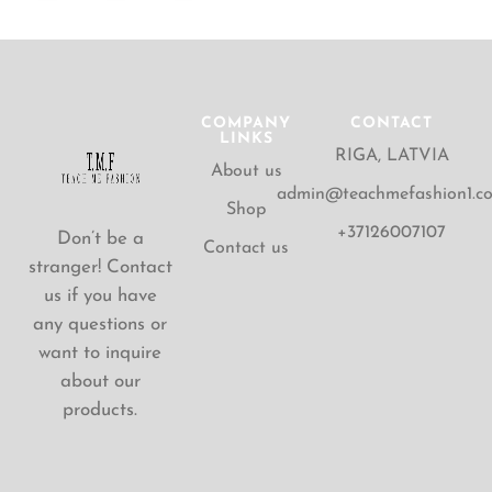
COMPANY
CONTACT
LINKS
RIGA, LATVIA
About us
admin@teachmefashion1.c
Shop
+37126007107
Don’t be a
Contact us
stranger! Contact
us if you have
any questions or
want to inquire
about our
products.