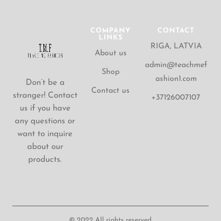
COMPANY
CONTACT
LINKS
RIGA, LATVIA
About us
admin@teachmef
Shop
ashion1.com
Don’t be a
Contact us
stranger! Contact
+37126007107
us if you have
any questions or
want to inquire
about our
products.
© 2022 All rights reserved.