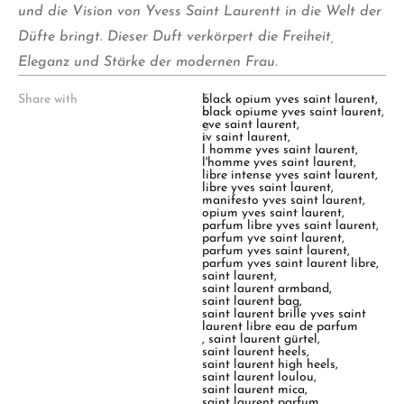
und die Vision von Yvess Saint Laurentt in die Welt der
Düfte bringt. Dieser Duft verkörpert die Freiheit,
Eleganz und Stärke der modernen Frau.
Share with
T
black opium yves saint laurent
,
a
black opiume yves saint laurent
,
g
eve saint laurent
,
s
iv saint laurent
,
:
l homme yves saint laurent
,
l'homme yves saint laurent
,
libre intense yves saint laurent
,
libre yves saint laurent
,
manifesto yves saint laurent
,
opium yves saint laurent
,
parfum libre yves saint laurent
,
parfum yve saint laurent
,
parfum yves saint laurent
,
parfum yves saint laurent libre
,
saint laurent
,
saint laurent armband
,
saint laurent bag
,
saint laurent brille yves saint
laurent libre eau de parfum
,
saint laurent gürtel
,
saint laurent heels
,
saint laurent high heels
,
saint laurent loulou
,
saint laurent mica
,
saint laurent parfum
,