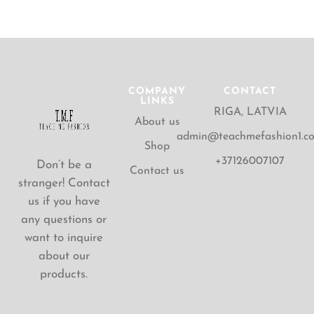
COMPANY
CONTACT
LINKS
RIGA, LATVIA
About us
admin@teachmefashion1.c
Shop
+37126007107
Don’t be a
Contact us
stranger! Contact
us if you have
any questions or
want to inquire
about our
products.