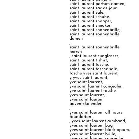
saint laurent parfum damen
,
saint laurent sac de jour
,
saint laurent sale
,
saint laurent schuhe
,
saint laurent shopper
,
saint laurent sneaker
,
saint laurent sonnenbrille
,
saint laurent sonnenbrille
damen
,
saint laurent sonnenbrille
herren
,
saint laurent sunglasses
,
saint laurent t shirt
,
saint laurent tasche
,
saint laurent tasche sale
,
tasche yves saint laurent
,
y yves saint laurent
,
yve saint laurent
,
yve saint laurent concealer
,
yve saint laurent tasche
,
yves saint laurent
,
yves saint laurent
adventskalender
,
yves saint laurent all hours
foundation
,
yves saint laurent armband
,
yves saint laurent bag
,
yves saint laurent black opıum
,
yves saint laurent brille
,
yves saint laurent concealer
,