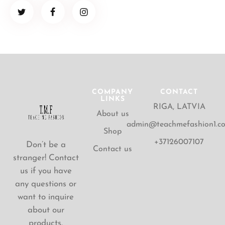
COMPANY
CONTACT
LINKS
RIGA, LATVIA
About us
admin@teachmefashion1.c
Shop
+37126007107
Don’t be a
Contact us
stranger! Contact
us if you have
any questions or
want to inquire
about our
products.