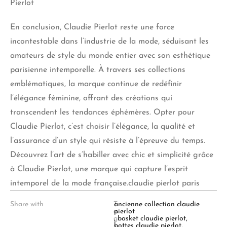
Pierlot
En conclusion, Claudie Pierlot reste une force
incontestable dans l’industrie de la mode, séduisant les
amateurs
de style
du monde entier avec son esthétique
parisienne intemporelle. À travers ses collections
emblématiques, la marque continue de redéfinir
l’élégance féminine, offrant des créations qui
transcendent les tendances éphémères. Opter pour
Claudie Pierlot, c’est choisir l’élégance, la qualité et
l’assurance d’un style qui résiste à l’épreuve du temps.
Découvrez l’art de s’habiller avec chic et simplicité grâce
à Claudie Pierlot, une marque qui capture l’esprit
intemporel de la mode française.claudie pierlot paris
Share with
T
ancienne collection claudie
a
pierlot
g
,
basket claudie pierlot
,
s
bottes claudie pierlot
,