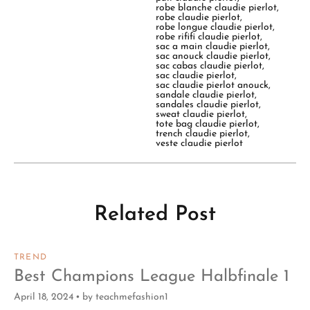
robe blanche claudie pierlot
,
robe claudie pierlot
,
robe longue claudie pierlot
,
robe rififi claudie pierlot
,
sac a main claudie pierlot
,
sac anouck claudie pierlot
,
sac cabas claudie pierlot
,
sac claudie pierlot
,
sac claudie pierlot anouck
,
sandale claudie pierlot
,
sandales claudie pierlot
,
sweat claudie pierlot
,
tote bag claudie pierlot
,
trench claudie pierlot
,
veste claudie pierlot
Related Post
TREND
Best Champions League Halbfinale 1
April 18, 2024
by
teachmefashion1