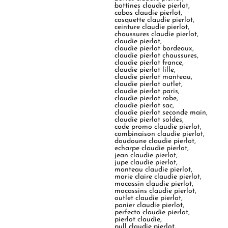
:
bottines claudie pierlot
,
cabas claudie pierlot
,
casquette claudie pierlot
,
ceinture claudie pierlot
,
chaussures claudie pierlot
,
claudie pierlot
,
claudie pierlot bordeaux
,
claudie pierlot chaussures
,
claudie pierlot france
,
claudie pierlot lille
,
claudie pierlot manteau
,
claudie pierlot outlet
,
claudie pierlot paris
,
claudie pierlot robe
,
claudie pierlot sac
,
claudie pierlot seconde main
,
claudie pierlot soldes
,
code promo claudie pierlot
,
combinaison claudie pierlot
,
doudoune claudie pierlot
,
echarpe claudie pierlot
,
jean claudie pierlot
,
jupe claudie pierlot
,
manteau claudie pierlot
,
marie claire claudie pierlot
,
mocassin claudie pierlot
,
mocassins claudie pierlot
,
outlet claudie pierlot
,
panier claudie pierlot
,
perfecto claudie pierlot
,
pierlot claudie
,
pull claudie pierlot
,