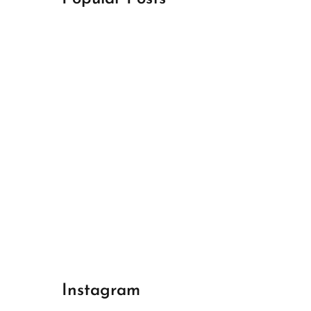
April 18, 2024
Best Champions League Halbfinale 1
April 17, 2024
Best Real Madrid 1
April 17, 2024
Best Bayern gegen Arsenal 1
Instagram