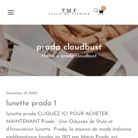
0
prada cloudbust
Home
prada cloudbust
>
December 19, 2023
lunette prada 1
lunette prada CLIQUEZ ICI POUR ACHETER
MAINTENANT Prada : Une Odyssée de Style et
d’Innovation lunette Prada, la maison de mode italienne
emblématique fondée en 1913 par Mario Prada, est