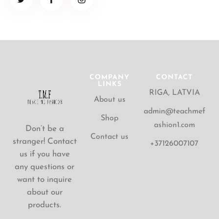
COMPANY
CONTACT
LINKS
RIGA, LATVIA
About us
admin@teachmef
Shop
ashion1.com
Don’t be a
Contact us
stranger! Contact
+37126007107
us if you have
any questions or
want to inquire
about our
products.