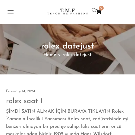
0
rolex datejust
Home
rolex datejust
>
February 14, 2024
rolex saat 1
ŞİMDİ SATIN ALMAK İÇİN BURAYA TIKLAYIN Rolex:
Zamanın İncelikli Yansıması Rolex saat, endüstrisinde eşi
benzeri olmayan bir prestije sahip, lüks saatlerin öncü
markalarından biridir. 1905 yılında Hans Wilsdorf